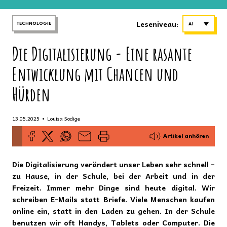
Leseniveau:
TECHNOLOGIE
A1
Die Digitalisierung - Eine rasante
Entwicklung mit Chancen und
Hürden
•
13.05.2025
Louisa Sodige
Artikel anhören
Die Digitalisierung verändert unser Leben sehr schnell –
zu Hause, in der Schule, bei der Arbeit und in der
Freizeit. Immer mehr Dinge sind heute digital. Wir
schreiben E-Mails statt Briefe. Viele Menschen kaufen
online ein, statt in den Laden zu gehen. In der Schule
benutzen wir oft Handys, Tablets oder Computer. Die