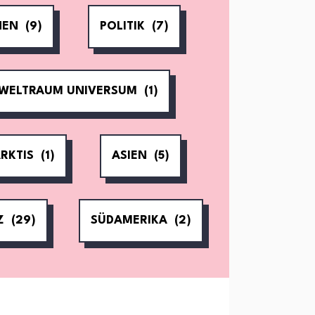
NEN
(9)
POLITIK
(7)
WELTRAUM UNIVERSUM
(1)
RKTIS
(1)
ASIEN
(5)
Z
(29)
SÜDAMERIKA
(2)