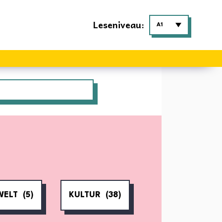
Leseniveau:
A1
WELT
(5)
KULTUR
(38)