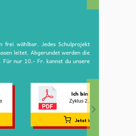
 frei wählbar. Jedes Schulprojekt
hasen leitet. Abgerundet werden die
 Für nur 10.- Fr. kannst du unsere
Ich bin Journalist*in!
se
Zyklus 2, eher 5./6. Klasse
Jetzt kaufen