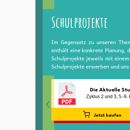
Schulprojekte
Im Gegensatz zu unseren Theme
enthält eine konkrete Planung, 
Schulprojekte jeweils mit eine
Schulprojekte erwerben und uns 
Projekt
Die Aktuelle St
 2 und 3.
Zyklus 2 und 3, 5.-9.
en
Jetzt kaufen