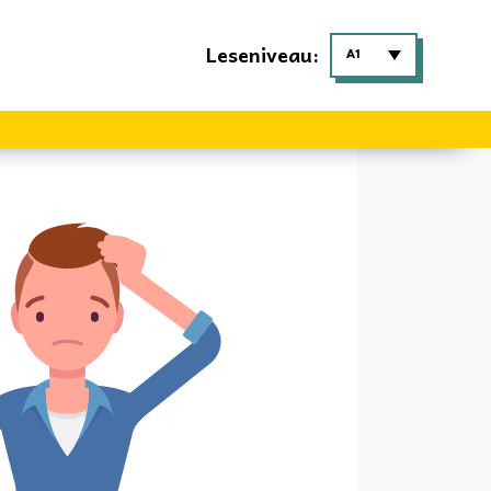
Leseniveau:
A1