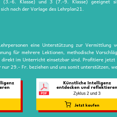
 (3.-6. Klasse) und 3 (7.-9. Klasse) geeignet si
 sich nach der Vorlage des Lehrplan21.
ehrpersonen eine Unterstützung zur Vermittlung 
lanung für mehrere Lektionen, methodische Vorschlä
e direkt im Unterricht einsetzbar sind. Profitiere jetz
 nur 29.- Fr. beziehen und uns somit unterstützen, w
lligenz
Künstliche Intelligenz
ieren
entdecken und reflektiere
Zyklus 2 und 3
Jetzt kaufen