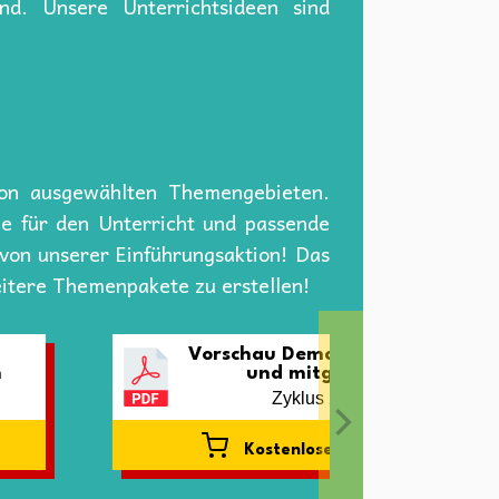
nd. Unsere Unterrichtsideen sind
von ausgewählten Themengebieten.
ge für den Unterricht und passende
t von unserer Einführungsaktion! Das
eitere Themenpakete zu erstellen!
Vorschau Demokratie erleben
n
und mitgestalten
Zyklus 2 und 3
Kostenlose Vorschau