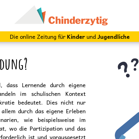
Die online Zeitung für
Kinder
und
Jugendliche
ildung?
l, dass Lernende durch eigene
ndeln im schulischen Kontext
ratie bedeutet. Dies nicht nur
 allem durch das eigene Erleben
enarien, wie beispielsweise im
at, wo die Partizipation und das
orderlich ist und vorausgesetzt