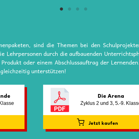
npaketen, sind die Themen bei den Schulprojekten
die Lehrpersonen durch die aufbauenden Unterrichtsp
m Produkt oder einem Abschlussauftrag der Lernenden.
gleichzeitig unterstützen!
unde
Die Arena
 Klasse
Zyklus 2 und 3, 5.-9. Klas
Jetzt kaufen