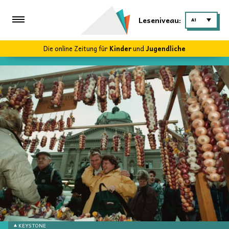
Leseniveau:
A1
Die online Zeitung für
Kinder
und
Jugendliche
KEYSTONE