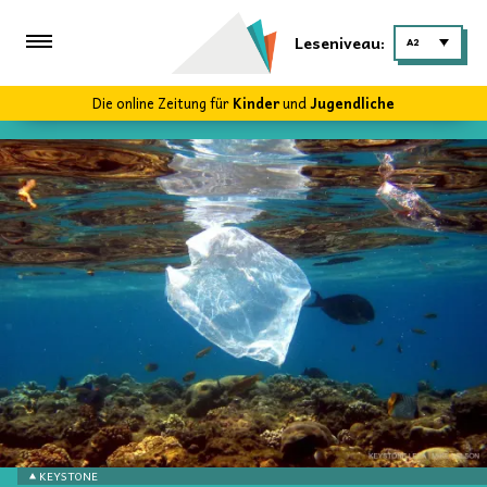
Leseniveau:
A2
Die online Zeitung für
Kinder
und
Jugendliche
KEYSTONE