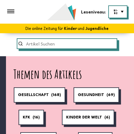
Leseniveau:
B1-
B2
Die online Zeitung für
Kinder
und
Jugendliche
Themen des Artikels
GESELLSCHAFT
(168)
GESUNDHEIT
(69)
KFK
(16)
KINDER DER WELT
(6)