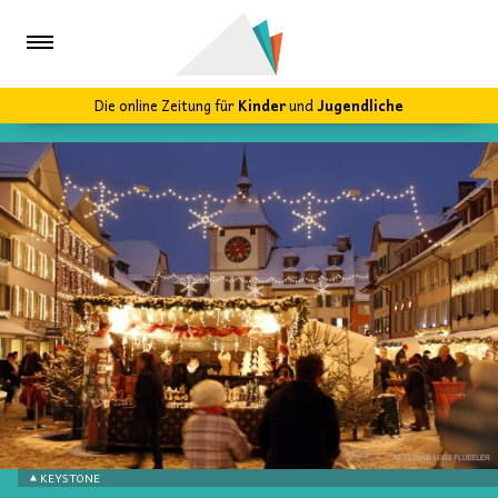
Die online Zeitung für
Kinder
und
Jugendliche
KEYSTONE