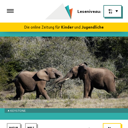
Leseniveau:
B1-
B2
Die online Zeitung für
Kinder
und
Jugendliche
KEYSTONE
NATUR
WELT