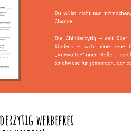
Du willst nicht nur mitmachen,
Chance.
Die Chinderzytig – seit über
Kindern – sucht eine neue Ge
„Verwalter*innen-Rolle", son
Spielwiese für jemanden, der od
derzytig werbefrei