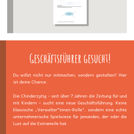
Geschäftsführer gesucht!
Du willst nicht nur mitmachen, sondern gestalten? Hier
ist deine Chance.
Die Chinderzytig – seit über 7 Jahren die Zeitung für und
mit Kindern – sucht eine neue Geschäftsführung. Keine
klassische „Verwalter*innen-Rolle", sondern eine echte
unternehmerische Spielwiese für jemanden, der oder die
Lust auf die Extrameile hat.