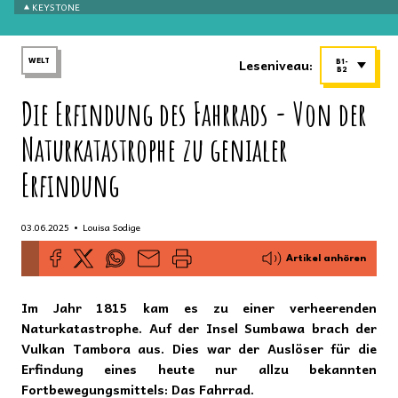
KEYSTONE
Leseniveau:
WELT
B1-
B2
Die Erfindung des Fahrrads - Von der
Naturkatastrophe zu genialer
Erfindung
•
03.06.2025
Louisa Sodige
Artikel anhören
Im Jahr 1815 kam es zu einer verheerenden
Naturkatastrophe. Auf der Insel Sumbawa brach der
Vulkan Tambora aus. Dies war der Auslöser für die
Erfindung eines heute nur allzu bekannten
Fortbewegungsmittels: Das Fahrrad.