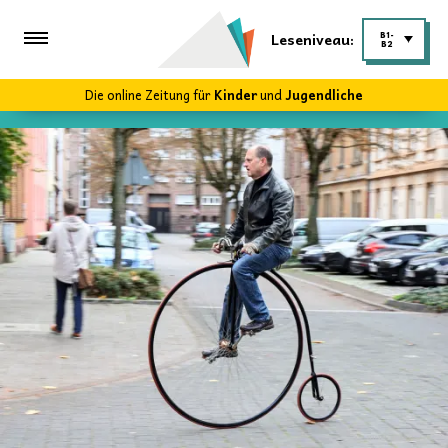
Leseniveau:
B1-
B2
Die online Zeitung für
Kinder
und
Jugendliche