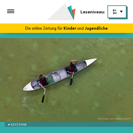
Leseniveau:
B1-
B2
Die online Zeitung für
Kinder
und
Jugendliche
KEYSTONE