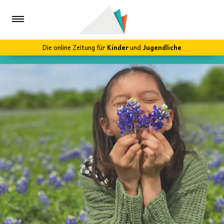
Die online Zeitung für
Kinder
und
Jugendliche