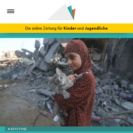
Die online Zeitung für
Kinder
und
Jugendliche
KEYSTONE