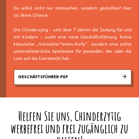
Du willst nicht nur mitmachen, sondern gestalten? Hier
ist deine Chance.
Die Chinderzytig – seit über 7 Jahren die Zeitung für und
mit Kindern – sucht eine neue Geschäftsführung. Keine
klassische „Verwalter*innen-Rolle", sondern eine echte
unternehmerische Spielwiese für jemanden, der oder die
Lust auf die Extrameile hat.
GESCHÄFTSFÜHRER PDF
Helfen Sie uns, Chinderzytig
werbefrei und frei zugänglich zu