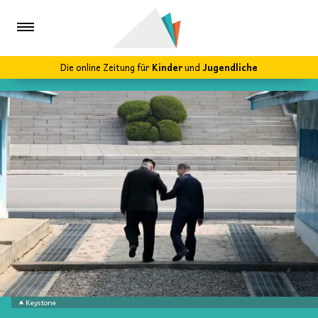
Die online Zeitung für
Kinder
und
Jugendliche
Keystone