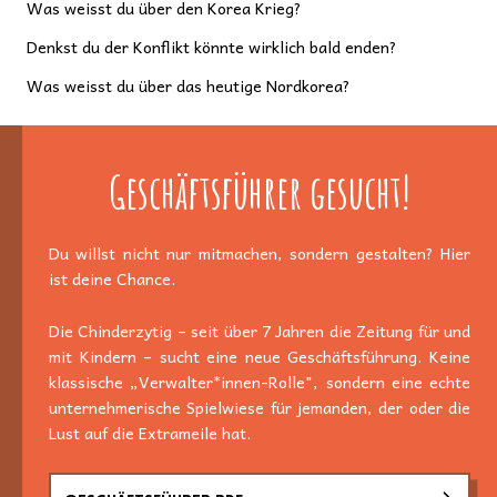
Was weisst du über den Korea Krieg?
Denkst du der Konflikt könnte wirklich bald enden?
Was weisst du über das heutige Nordkorea?
Geschäftsführer gesucht!
Du willst nicht nur mitmachen, sondern gestalten? Hier
ist deine Chance.
Die Chinderzytig – seit über 7 Jahren die Zeitung für und
mit Kindern – sucht eine neue Geschäftsführung. Keine
klassische „Verwalter*innen-Rolle", sondern eine echte
unternehmerische Spielwiese für jemanden, der oder die
Lust auf die Extrameile hat.