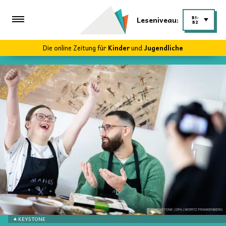
Leseniveau:
B1-
B2
Die online Zeitung für
Kinder
und
Jugendliche
KEYSTONE