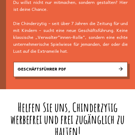
Du willst nicht nur mitmachen, sondern gestalten? Hier
ist deine Chance.
Die Chinderzytig – seit über 7 Jahren die Zeitung für und
mit Kindern – sucht eine neue Geschäftsführung. Keine
klassische „Verwalter*innen-Rolle", sondern eine echte
unternehmerische Spielwiese für jemanden, der oder die
Lust auf die Extrameile hat.
GESCHÄFTSFÜHRER PDF
Helfen Sie uns, Chinderzytig
werbefrei und frei zugänglich zu
halten!