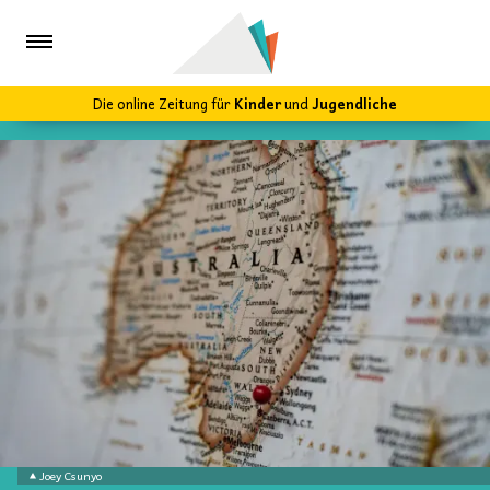
Die online Zeitung für
Kinder
und
Jugendliche
Joey Csunyo