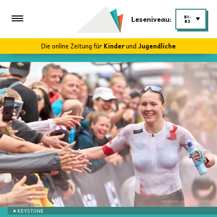
Leseniveau:
B1-
B2
Die online Zeitung für
Kinder
und
Jugendliche
KEYSTONE