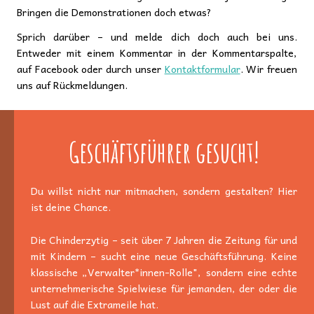
Bringen die Demonstrationen doch etwas?
Sprich darüber – und melde dich doch auch bei uns.
Entweder mit einem Kommentar in der Kommentarspalte,
auf Facebook oder durch unser
Kontaktformular
. Wir freuen
uns auf Rückmeldungen.
Geschäftsführer gesucht!
Du willst nicht nur mitmachen, sondern gestalten? Hier
ist deine Chance.
Die Chinderzytig – seit über 7 Jahren die Zeitung für und
mit Kindern – sucht eine neue Geschäftsführung. Keine
klassische „Verwalter*innen-Rolle", sondern eine echte
unternehmerische Spielwiese für jemanden, der oder die
Lust auf die Extrameile hat.