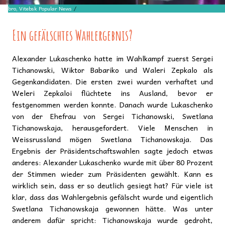
Serebro, Vitebsk Popular News
/
CC BY-SA 4.0
Ein gefälschtes Wahlergebnis?
Alexander Lukaschenko hatte im Wahlkampf zuerst Sergei
Tichanowski, Wiktor Babariko und Waleri Zepkalo als
Gegenkandidaten. Die ersten zwei wurden verhaftet und
Weleri Zepkaloi flüchtete ins Ausland, bevor er
festgenommen werden konnte. Danach wurde Lukaschenko
von der Ehefrau von Sergei Tichanowski, Swetlana
Tichanowskaja, herausgefordert. Viele Menschen in
Weissrussland mögen Swetlana Tichanowskaja. Das
Ergebnis der Präsidentschaftswahlen sagte jedoch etwas
anderes: Alexander Lukaschenko wurde mit über 80 Prozent
der Stimmen wieder zum Präsidenten gewählt. Kann es
wirklich sein, dass er so deutlich gesiegt hat? Für viele ist
klar, dass das Wahlergebnis gefälscht wurde und eigentlich
Swetlana Tichanowskaja gewonnen hätte. Was unter
anderem dafür spricht: Tichanowskaja wurde gedroht,