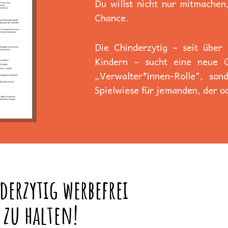
Du willst nicht nur mitmachen,
Chance.
Die Chinderzytig – seit über
Kindern – sucht eine neue Ge
„Verwalter*innen-Rolle", son
Spielwiese für jemanden, der od
derzytig werbefrei
 zu halten!