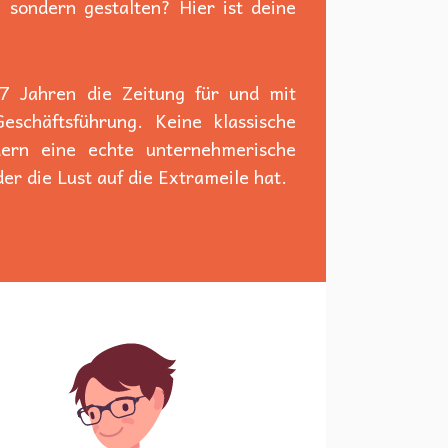
 sondern gestalten? Hier ist deine
 7 Jahren die Zeitung für und mit
schäftsführung. Keine klassische
dern eine echte unternehmerische
er die Lust auf die Extrameile hat.