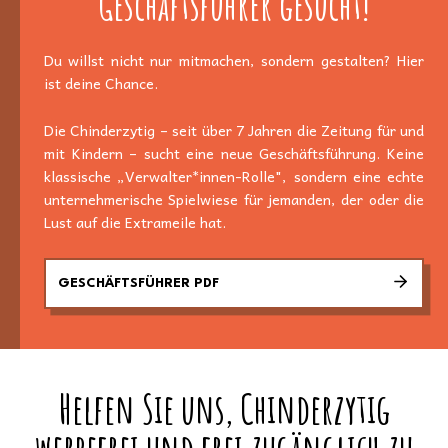
Geschäftsführer gesucht!
Du willst nicht nur mitmachen, sondern gestalten? Hier
ist deine Chance.
Die Chinderzytig – seit über 7 Jahren die Zeitung für und
mit Kindern – sucht eine neue Geschäftsführung. Keine
klassische „Verwalter*innen-Rolle", sondern eine echte
unternehmerische Spielwiese für jemanden, der oder die
Lust auf die Extrameile hat.
GESCHÄFTSFÜHRER PDF
Helfen Sie uns, Chinderzytig