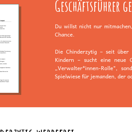
Geschäftsführer ge
Du willst nicht nur mitmachen,
Chance.
Die Chinderzytig – seit über
Kindern – sucht eine neue Ge
„Verwalter*innen-Rolle", son
Spielwiese für jemanden, der od