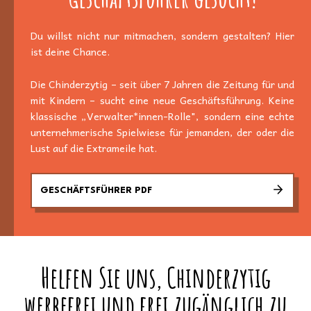
Du willst nicht nur mitmachen, sondern gestalten? Hier
ist deine Chance.
Die Chinderzytig – seit über 7 Jahren die Zeitung für und
mit Kindern – sucht eine neue Geschäftsführung. Keine
klassische „Verwalter*innen-Rolle", sondern eine echte
unternehmerische Spielwiese für jemanden, der oder die
Lust auf die Extrameile hat.
GESCHÄFTSFÜHRER PDF
Helfen Sie uns, Chinderzytig
werbefrei und frei zugänglich zu