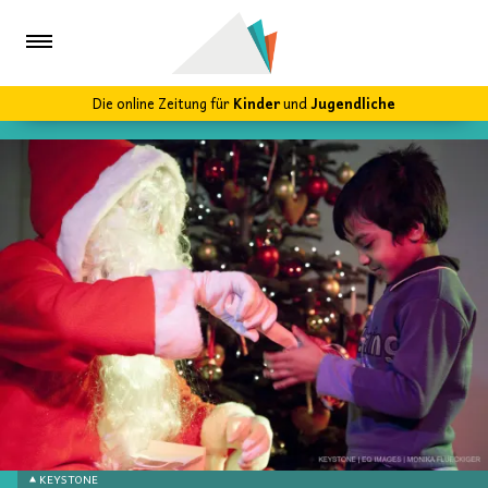
Die online Zeitung für
Kinder
und
Jugendliche
KEYSTONE