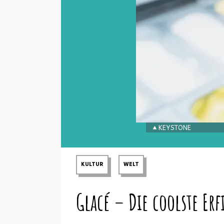
KEYSTONE
KULTUR
WELT
Glacé – Die coolste E