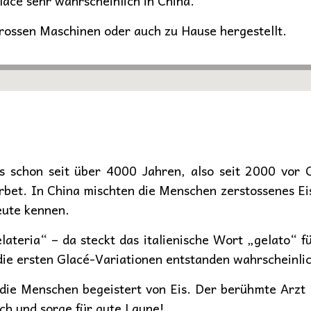
acé sehr wahrscheinlich in China.
rossen Maschinen oder auch zu Hause hergestellt.
es schon seit über 4000 Jahren, also seit 2000 vor 
rbet. In China mischten die Menschen zerstossenes Ei
eute kennen.
ateria“ – da steckt das italienische Wort „gelato“ f
die ersten Glacé-Variationen entstanden wahrscheinlic
die Menschen begeistert von Eis. Der berühmte Arzt H
ch und sorge für gute Laune!