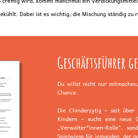
n cremig wird, kommt manchmal ein Verdickungsmittel
ekühlt. Dabei ist es wichtig, die Mischung ständig zu 
Geschäftsführer ge
Du willst nicht nur mitmachen,
Chance.
Die Chinderzytig – seit über
Kindern – sucht eine neue Ge
„Verwalter*innen-Rolle", son
Spielwiese für jemanden, der od