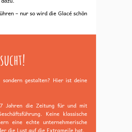
 dazu.
rühren – nur so wird die Glacé schön
sucht!
 sondern gestalten? Hier ist deine
 7 Jahren die Zeitung für und mit
schäftsführung. Keine klassische
dern eine echte unternehmerische
er die Lust auf die Extrameile hat.