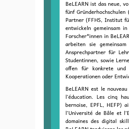
BeLEARN ist das neue, vom
fünf Gründerhochschulen 
Partner (FFHS, Institut f
entwickeln gemeinsam in 
Forscher*innen in BeLEAR
arbeiten sie gemeinsam
Ansprechpartner für Lehrp
Studentinnen, sowie Lerne
offen für konkrete und
Kooperationen oder Entwi
BeLEARN est le nouveau c
l’éducation. Les cinq ha
bernoise, EPFL, HEFP) ain
l’Université de Bâle et 
domaines des digital skil
BeLEARN traduisons les rés