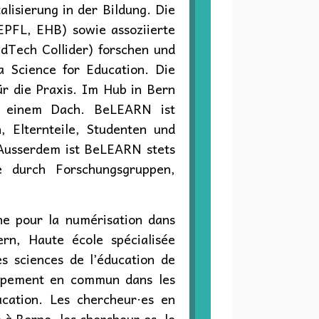
lisierung in der Bildung. Die
EPFL, EHB) sowie assoziierte
EdTech Collider) forschen und
a Science for Education. Die
r die Praxis. Im Hub in Bern
er einem Dach. BeLEARN ist
, Elternteile, Studenten und
. Ausserdem ist BeLEARN stets
e durch Forschungsgruppen,
e pour la numérisation dans
ern, Haute école spécialisée
es sciences de l’éducation de
loppement en commun dans les
ducation. Les chercheur·es en
 à Berne, les chercheur·es, le