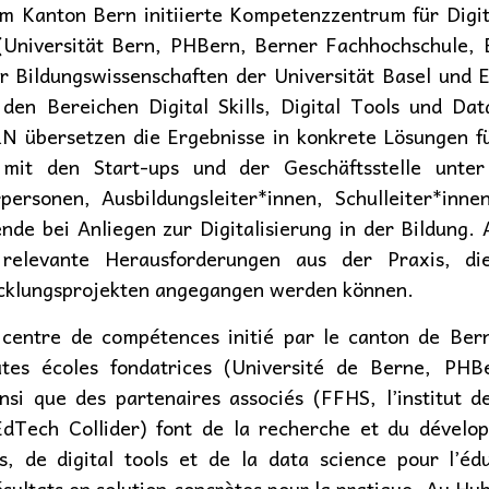
 Kanton Bern initiierte Kompetenzzentrum für Digita
(Universität Bern, PHBern, Berner Fachhochschule, 
ür Bildungswissenschaften der Universität Basel und 
den Bereichen Digital Skills, Digital Tools und Dat
N übersetzen die Ergebnisse in konkrete Lösungen fü
 mit den Start-ups und der Geschäftsstelle unt
ersonen, Ausbildungsleiter*innen, Schulleiter*innen
nde bei Anliegen zur Digitalisierung in der Bildung
 relevante Herausforderungen aus der Praxis, di
cklungsprojekten angegangen werden können.
entre de compétences initié par le canton de Bern
utes écoles fondatrices (Université de Berne, PHB
si que des partenaires associés (FFHS, l’institut d
l’EdTech Collider) font de la recherche et du déve
ls, de digital tools et de la data science pour l’é
ultats en solution concrètes pour la pratique. Au Hub