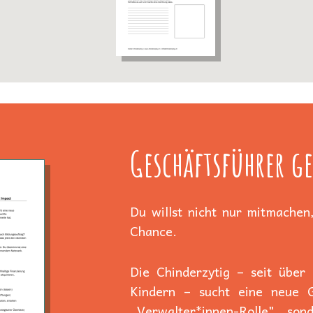
Geschäftsführer ge
Du willst nicht nur mitmachen,
Chance.
Die Chinderzytig – seit über
Kindern – sucht eine neue Ge
„Verwalter*innen-Rolle", son