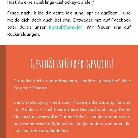
Hast du einen Lieblings-Eishockey-Spieler?
Frage nach, bilde dir deine Meinung, sprich darüber – und
melde dich doch auch bei uns. Entweder mit auf Facebook
oder durch unser
Kontaktformular
. Wir freuen uns auf
Rückmeldungen.
Geschäftsführer gesucht!
Du willst nicht nur mitmachen, sondern gestalten? Hier
ist deine Chance.
Die Chinderzytig – seit über 7 Jahren die Zeitung für und
mit Kindern – sucht eine neue Geschäftsführung. Keine
klassische „Verwalter*innen-Rolle", sondern eine echte
unternehmerische Spielwiese für jemanden, der oder die
Lust auf die Extrameile hat.