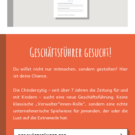
Geschäftsführer gesucht!
Du willst nicht nur mitmachen, sondern gestalten? Hier
ist deine Chance.
Die Chinderzytig – seit über 7 Jahren die Zeitung für und
mit Kindern – sucht eine neue Geschäftsführung. Keine
klassische „Verwalter*innen-Rolle", sondern eine echte
unternehmerische Spielwiese für jemanden, der oder die
Lust auf die Extrameile hat.