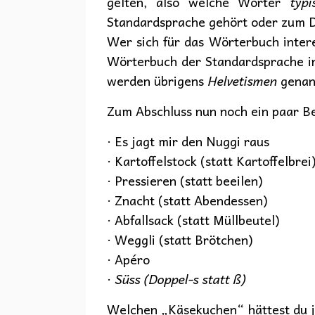
gelten, also welche Wörter
typi
Standardsprache gehört oder zum D
Wer sich für das Wörterbuch intere
Wörterbuch der Standardsprache i
werden übrigens
Helvetismen
genan
Zum Abschluss nun noch ein paar Be
· Es jagt mir den Nuggi raus
· Kartoffelstock (statt Kartoffelbrei
· Pressieren (statt beeilen)
· Znacht (statt Abendessen)
· Abfallsack (statt Müllbeutel)
· Weggli (statt Brötchen)
· Apéro
·
Süss (Doppel-s statt ß)
Welchen „Käsekuchen“ hättest du je