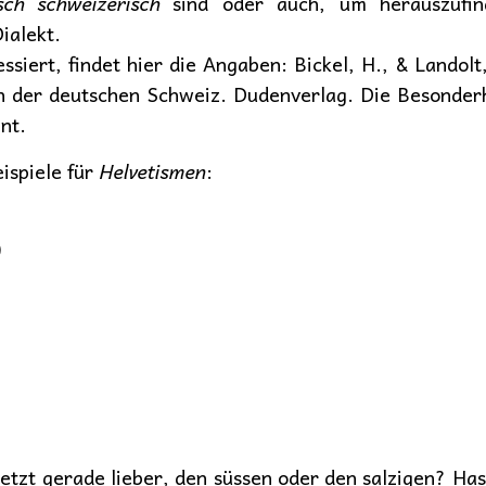
sch schweizerisch
sind oder auch, um herauszufin
ialekt.
ssiert, findet hier die Angaben: Bickel, H., & Landol
n der deutschen Schweiz. Dudenverlag. Die Besonder
nt.
ispiele für
Helvetismen
:
)
tzt gerade lieber, den süssen oder den salzigen? Hast