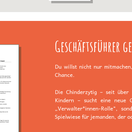
Geschäftsführer ge
Du willst nicht nur mitmachen,
Chance.
Die Chinderzytig – seit über
Kindern – sucht eine neue Ge
„Verwalter*innen-Rolle", son
Spielwiese für jemanden, der od