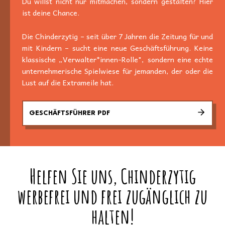
Du willst nicht nur mitmachen, sondern gestalten? Hier
ist deine Chance.
Die Chinderzytig – seit über 7 Jahren die Zeitung für und
mit Kindern – sucht eine neue Geschäftsführung. Keine
klassische „Verwalter*innen-Rolle", sondern eine echte
unternehmerische Spielwiese für jemanden, der oder die
Lust auf die Extrameile hat.
GESCHÄFTSFÜHRER PDF
Helfen Sie uns, Chinderzytig
werbefrei und frei zugänglich zu
halten!