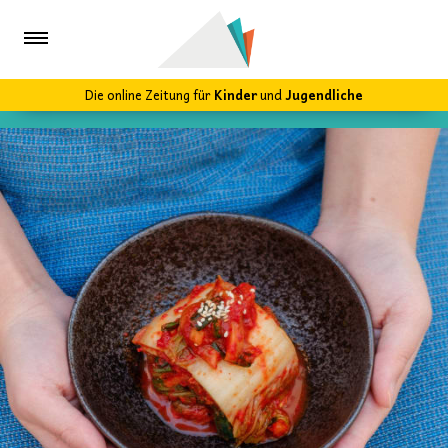
Die online Zeitung für
Kinder
und
Jugendliche