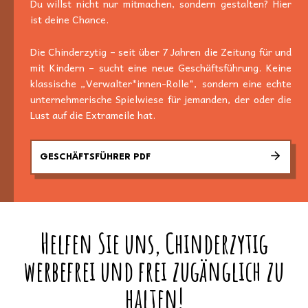
Du willst nicht nur mitmachen, sondern gestalten? Hier
ist deine Chance.
Die Chinderzytig – seit über 7 Jahren die Zeitung für und
mit Kindern – sucht eine neue Geschäftsführung. Keine
klassische „Verwalter*innen-Rolle", sondern eine echte
unternehmerische Spielwiese für jemanden, der oder die
Lust auf die Extrameile hat.
GESCHÄFTSFÜHRER PDF
Helfen Sie uns, Chinderzytig
werbefrei und frei zugänglich zu
halten!