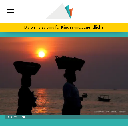
Die online Zeitung für
Kinder
und
Jugendliche
KEYSTONE