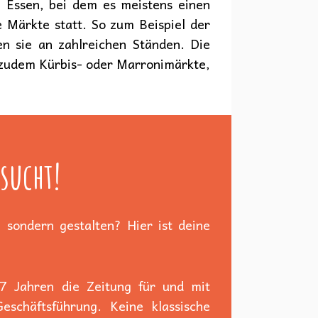
en Essen, bei dem es meistens einen
e Märkte statt. So zum Beispiel der
en sie an zahlreichen Ständen. Die
s zudem Kürbis- oder Marronimärkte,
sucht!
 sondern gestalten? Hier ist deine
 7 Jahren die Zeitung für und mit
schäftsführung. Keine klassische