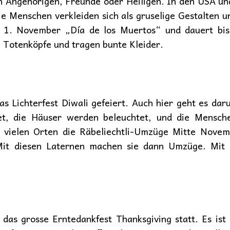
n Angehörigen, Freunde oder Heiligen. In den USA und
e Menschen verkleiden sich als gruselige Gestalten un
er 1. November „Día de los Muertos“ und dauert b
e Totenköpfe und tragen bunte Kleider.
s Lichterfest Diwali gefeiert. Auch hier geht es da
et, die Häuser werden beleuchtet, und die Mensch
n vielen Orten die Räbeliechtli-Umzüge Mitte Nove
 Mit diesen Laternen machen sie dann Umzüge. Mit
as grosse Erntedankfest Thanksgiving statt. Es ist s