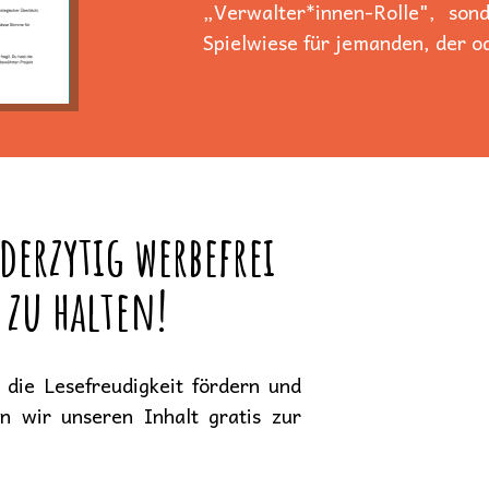
„Verwalter*innen-Rolle", son
Spielwiese für jemanden, der od
derzytig werbefrei
 zu halten!
die Lesefreudigkeit fördern und
en wir unseren Inhalt gratis zur