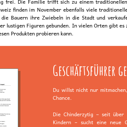
 frei. Die Familie trifft sich zu einem traditionell
hweiz finden im November ebenfalls viele traditionell
 die Bauern ihre Zwiebeln in die Stadt und verkauf
er lustigen Figuren gebunden. In vielen Orten gibt e
esen Produkten probieren kann.
Geschäftsführer ge
Du willst nicht nur mitmachen,
Chance.
Die Chinderzytig – seit über
Kindern – sucht eine neue Ge