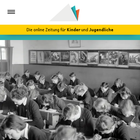
Die online Zeitung für
Kinder
und
Jugendliche