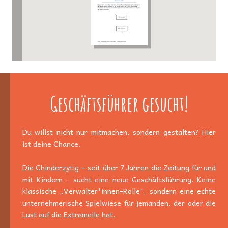
Geschäftsführer gesucht!
Du willst nicht nur mitmachen, sondern gestalten? Hier
ist deine Chance.
Die Chinderzytig – seit über 7 Jahren die Zeitung für und
mit Kindern – sucht eine neue Geschäftsführung. Keine
klassische „Verwalter*innen-Rolle", sondern eine echte
unternehmerische Spielwiese für jemanden, der oder die
Lust auf die Extrameile hat.