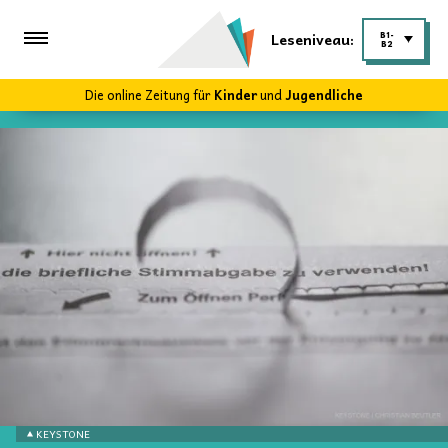
Leseniveau:
B1-
B2
Die online Zeitung für
Kinder
und
Jugendliche
KEYSTONE