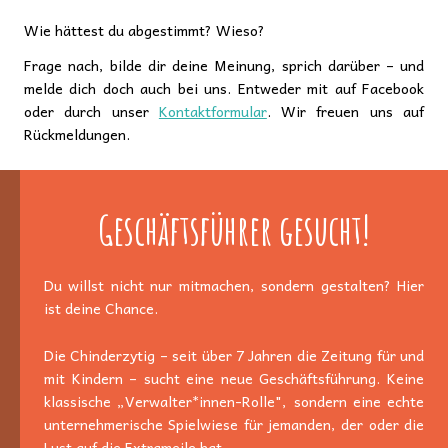
Wie hättest du abgestimmt? Wieso?
Frage nach, bilde dir deine Meinung, sprich darüber – und
melde dich doch auch bei uns. Entweder mit auf Facebook
oder durch unser
Kontaktformular
. Wir freuen uns auf
Rückmeldungen.
Geschäftsführer gesucht!
Du willst nicht nur mitmachen, sondern gestalten? Hier
ist deine Chance.
Die Chinderzytig – seit über 7 Jahren die Zeitung für und
mit Kindern – sucht eine neue Geschäftsführung. Keine
klassische „Verwalter*innen-Rolle", sondern eine echte
unternehmerische Spielwiese für jemanden, der oder die
Lust auf die Extrameile hat.