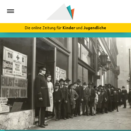
Die online Zeitung für
Kinder
und
Jugendliche