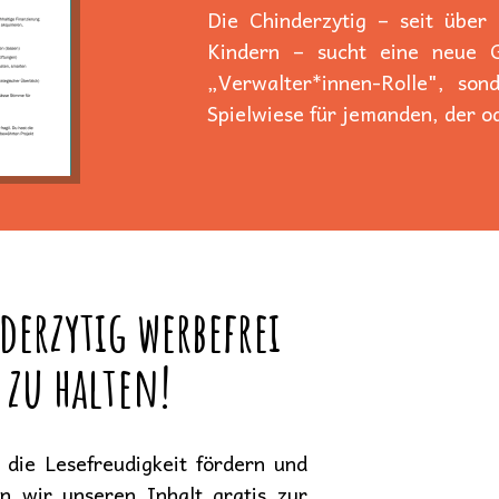
Die Chinderzytig – seit über
Kindern – sucht eine neue Ge
„Verwalter*innen-Rolle", son
Spielwiese für jemanden, der od
derzytig werbefrei
 zu halten!
die Lesefreudigkeit fördern und
en wir unseren Inhalt gratis zur