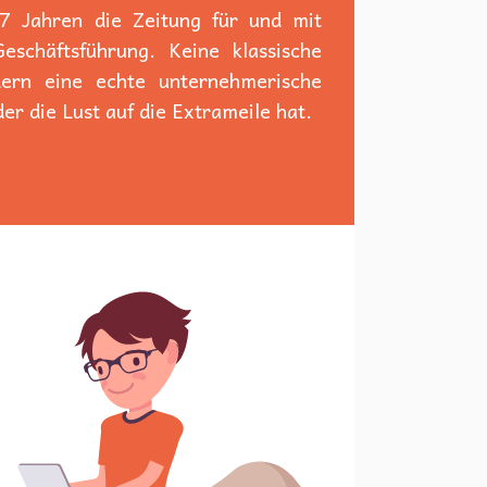
 7 Jahren die Zeitung für und mit
schäftsführung. Keine klassische
dern eine echte unternehmerische
er die Lust auf die Extrameile hat.