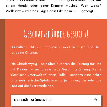
einem Handy oder einer Kamera machst. Wer weiss?
Vielleicht wird eines Tages dein Film beim TIFF gezeigt.
Geschäftsführer gesucht!
Du willst nicht nur mitmachen, sondern gestalten? Hier
ist deine Chance.
Die Chinderzytig – seit über 7 Jahren die Zeitung für und
mit Kindern – sucht eine neue Geschäftsführung. Keine
klassische „Verwalter*innen-Rolle", sondern eine echte
unternehmerische Spielwiese für jemanden, der oder die
Lust auf die Extrameile hat.
GESCHÄFTSFÜHRER PDF