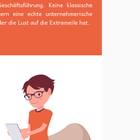
schäftsführung. Keine klassische
dern eine echte unternehmerische
er die Lust auf die Extrameile hat.