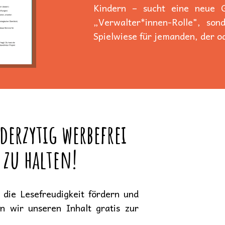
Kindern – sucht eine neue Ge
„Verwalter*innen-Rolle", son
Spielwiese für jemanden, der od
derzytig werbefrei
 zu halten!
die Lesefreudigkeit fördern und
en wir unseren Inhalt gratis zur