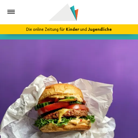
Die online Zeitung für
Kinder
und
Jugendliche