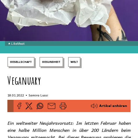
LikeMeat
GESELLSCHAFT
GESUNDHEIT
WELT
Veganuary
•
18.01.2022
Samira Lussi
Artikel anhören
Ein weltweiter Neujahrsvorsatz: Im letzten Februar haben
eine halbe Million Menschen in über 200 Ländern beim
Veganuary mitgemacht. Bei dieser Bewegung probieren die