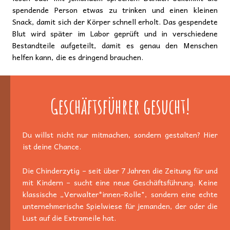
spendende Person etwas zu trinken und einen kleinen
Snack, damit sich der Körper schnell erholt. Das gespendete
Blut wird später im Labor geprüft und in verschiedene
Bestandteile aufgeteilt, damit es genau den Menschen
helfen kann, die es dringend brauchen.
Geschäftsführer gesucht!
Du willst nicht nur mitmachen, sondern gestalten? Hier
ist deine Chance.
Die Chinderzytig – seit über 7 Jahren die Zeitung für und
mit Kindern – sucht eine neue Geschäftsführung. Keine
klassische „Verwalter*innen-Rolle", sondern eine echte
unternehmerische Spielwiese für jemanden, der oder die
Lust auf die Extrameile hat.