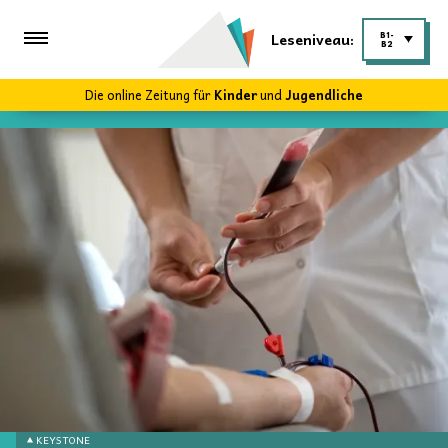
Leseniveau:
B1-
B2
Die online Zeitung für
Kinder
und
Jugendliche
KEYSTONE