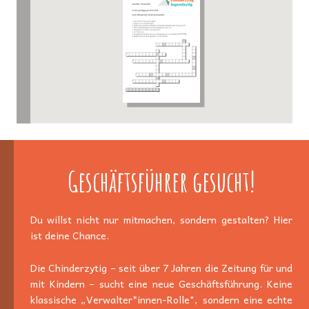
Geschäftsführer gesucht!
Du willst nicht nur mitmachen, sondern gestalten? Hier
ist deine Chance.
Die Chinderzytig – seit über 7 Jahren die Zeitung für und
mit Kindern – sucht eine neue Geschäftsführung. Keine
klassische „Verwalter*innen-Rolle", sondern eine echte