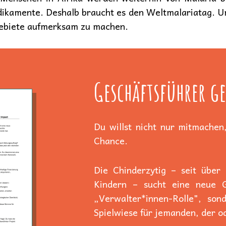
dikamente. Deshalb braucht es den Weltmalariatag. Um
Gebiete aufmerksam zu machen.
Geschäftsführer ge
Du willst nicht nur mitmachen,
Chance.
Die Chinderzytig – seit über
Kindern – sucht eine neue Ge
„Verwalter*innen-Rolle", son
Spielwiese für jemanden, der od