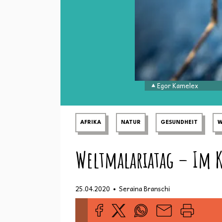
Egor Kamelex
AFRIKA
NATUR
GESUNDHEIT
W
Weltmalariatag – Im 
•
25.04.2020
Seraina Branschi