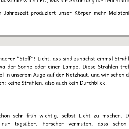
 ausschliesslich LED, was die Abkürzung für Leuchtdiod
 Jahreszeit produziert unser Körper mehr Melatonin
nderer “Stoff”! Licht, das sind zunächst einmal Strah
wa der Sonne oder einer Lampe. Diese Strahlen tre
el in unserem Auge auf der Netzhaut, und wir sehen d
: keine Strahlen, also auch kein Durchblick.
on sehr früh wichtig, selbst Licht zu machen. D
ich nur tagsüber. Forscher vermuten, dass sch