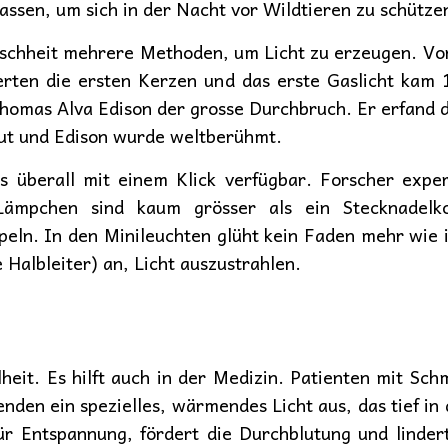
ssen, um sich in der Nacht vor Wildtieren zu schütze
nschheit mehrere Methoden, um Licht zu erzeugen. V
kerten die ersten Kerzen und das erste Gaslicht ka
mas Alva Edison der grosse Durchbruch. Er erfand di
ut und Edison wurde weltberühmt.
uns überall mit einem Klick verfügbar. Forscher exp
ämpchen sind kaum grösser als ein Stecknadelko
peln. In den Minileuchten glüht kein Faden mehr wie 
 Halbleiter) an, Licht auszustrahlen.
lheit. Es hilft auch in der Medizin. Patienten mit Sc
nden ein spezielles, wärmendes Licht aus, das tief in
für Entspannung, fördert die Durchblutung und linde