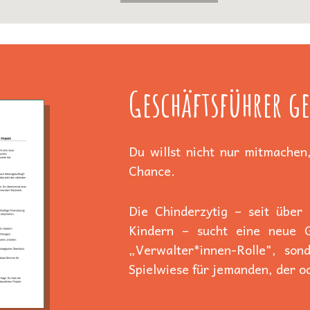
Geschäftsführer ge
Du willst nicht nur mitmachen,
Chance.
Die Chinderzytig – seit über
Kindern – sucht eine neue Ge
„Verwalter*innen-Rolle", son
Spielwiese für jemanden, der od