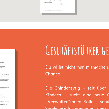
Geschäftsführer ge
Du willst nicht nur mitmachen,
Chance.
Die Chinderzytig – seit über
Kindern – sucht eine neue Ge
„Verwalter*innen-Rolle", son
Spielwiese für jemanden, der od