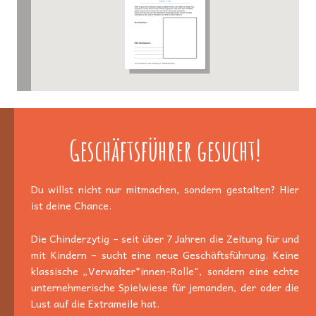
Geschäftsführer gesucht!
Du willst nicht nur mitmachen, sondern gestalten? Hier
ist deine Chance.
Die Chinderzytig – seit über 7 Jahren die Zeitung für und
mit Kindern – sucht eine neue Geschäftsführung. Keine
klassische „Verwalter*innen-Rolle", sondern eine echte
unternehmerische Spielwiese für jemanden, der oder die
Lust auf die Extrameile hat.