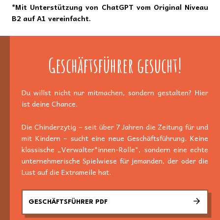
*Mit Unterstützung von ChatGPT vom Original Niveau
B2 auf A1 vereinfacht.
Geschäftsführer gesucht!
Du willst nicht nur mitmachen, sondern gestalten? Hier
ist deine Chance.
Die Chinderzytig – seit über 7 Jahren die Zeitung für und
mit Kindern – sucht eine neue Geschäftsführung. Keine
klassische „Verwalter*innen-Rolle", sondern eine echte
unternehmerische Spielwiese für jemanden, der oder die
Lust auf die Extrameile hat.
GESCHÄFTSFÜHRER PDF